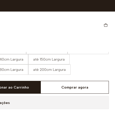
no Relax
90cm Largura
até 100cm Largura
até 120cm Largura
140cm Largura
até 150cm Largura
180cm Largura
até 200cm Largura
onar ao Carrinho
Comprar agora
zações