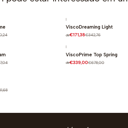
|
NTO
-50% DESCONTO
ene
ViscoDreaming Light
€171,38
0,24
€342,76
de
|
NTO
-50% DESCONTO
eam
ViscoPrime Top Spring
€339,00
7,04
€678,00
de
NTO
1,68