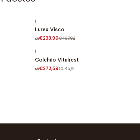
|
-50% DESCONTO
Lurex Visco
€233,96
€467,92
de
|
-50% DESCONTO
Colchão Vitalrest
€272,59
€545,18
de