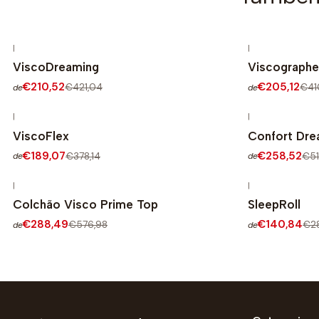
|
|
-50% DESCONTO
-50% DESCO
ViscoDreaming
Viscograph
€210,52
€205,12
€421,04
€41
de
de
|
|
-50% DESCONTO
-50% DESCO
ViscoFlex
Confort Dr
€189,07
€258,52
€378,14
€51
de
de
|
|
-50% DESCONTO
-50% DESCO
Colchão Visco Prime Top
SleepRoll
€288,49
€140,84
€576,98
€28
de
de